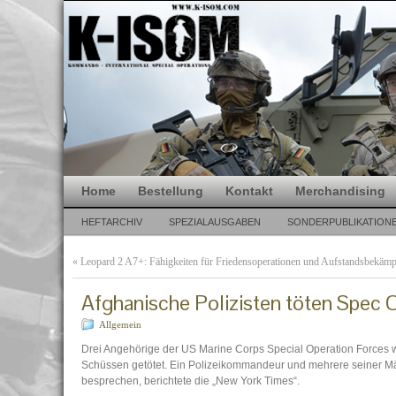
Home
Bestellung
Kontakt
Merchandising
HEFTARCHIV
SPEZIALAUSGABEN
SONDERPUBLIKATION
«
Leopard 2 A7+: Fähigkeiten für Friedensoperationen und Aufstandsbekäm
Afghanische Polizisten töten Spec
Allgemein
Drei Angehörige der US Marine Corps Special Operation Forces w
Schüssen getötet. Ein Polizeikommandeur und mehrere seiner Mä
besprechen, berichtete die „New York Times“.