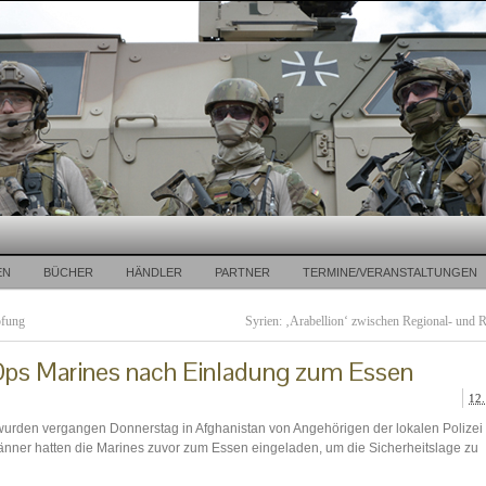
EN
BÜCHER
HÄNDLER
PARTNER
TERMINE/VERANSTALTUNGEN
pfung
Syrien: ‚Arabellion‘ zwischen Regional- und R
 Ops Marines nach Einladung zum Essen
12.
urden vergangen Donnerstag in Afghanistan von Angehörigen der lokalen Polizei 
nner hatten die Marines zuvor zum Essen eingeladen, um die Sicherheitslage zu