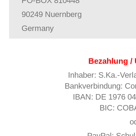
PO-BOX 810448
90249 Nuernberg
Germany
Bezahlung /
Inhaber: S.Ka.-Verla
Bankverbindung: C
IBAN: DE 1976 04
BIC: CO
o
PayPal: Schu