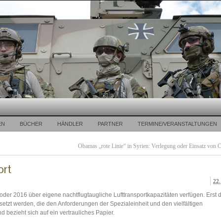
EN
BÜCHER
HÄNDLER
PARTNER
TERMINE/VERANSTALTUNGEN
Obamas „rote Linie“ in Syrien: Verlegung oder Einsatz von
ort
22.
er 2016 über eigene nachtflugtaugliche Lufttransportkapazitäten verfügen. Erst 
tzt werden, die den Anforderungen der Spezialeinheit und den vielfältigen
 bezieht sich auf ein vertrauliches Papier.