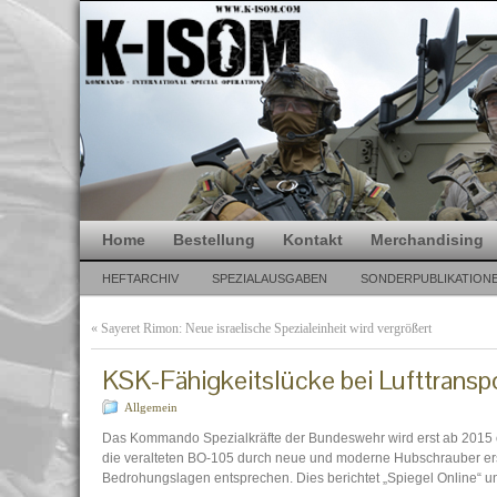
Home
Bestellung
Kontakt
Merchandising
HEFTARCHIV
SPEZIALAUSGABEN
SONDERPUBLIKATION
«
Sayeret Rimon: Neue israelische Spezialeinheit wird vergrößert
KSK-Fähigkeitslücke bei Lufttransp
Allgemein
Das Kommando Spezialkräfte der Bundeswehr wird erst ab 2015 od
die veralteten BO-105 durch neue und moderne Hubschrauber erse
Bedrohungslagen entsprechen. Dies berichtet „Spiegel Online“ und