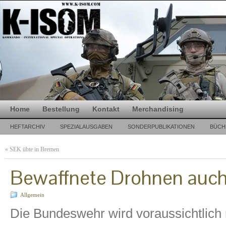
Home
Bestellung
Kontakt
Merchandising
HEFTARCHIV
SPEZIALAUSGABEN
SONDERPUBLIKATIONEN
BÜCH
«
SEK übte in Bremen
Bewaffnete Drohnen auch
Allgemein
Die Bundeswehr wird voraussichtlich