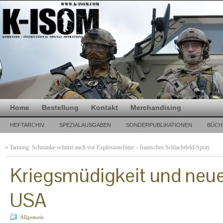
Home
Bestellung
Kontakt
Merchandising
HEFTARCHIV
SPEZIALAUSGABEN
SONDERPUBLIKATIONEN
BÜCH
«
Tarnung: Schminke schützt auch vor Explosionshitze – Iranisches Schlachtfeld-Spray
Kriegsmüdigkeit und neue
USA
Allgemein