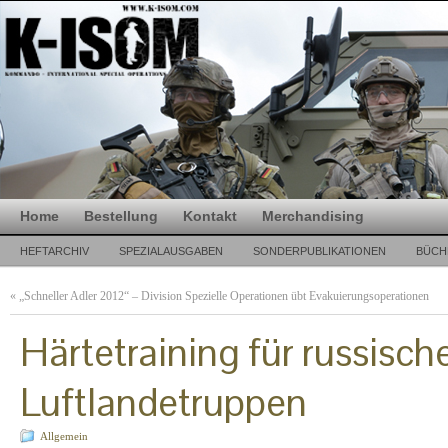
Home
Bestellung
Kontakt
Merchandising
HEFTARCHIV
SPEZIALAUSGABEN
SONDERPUBLIKATIONEN
BÜCH
«
„Schneller Adler 2012“ – Division Spezielle Operationen übt Evakuierungsoperationen
Härtetraining für russisch
Luftlandetruppen
Allgemein