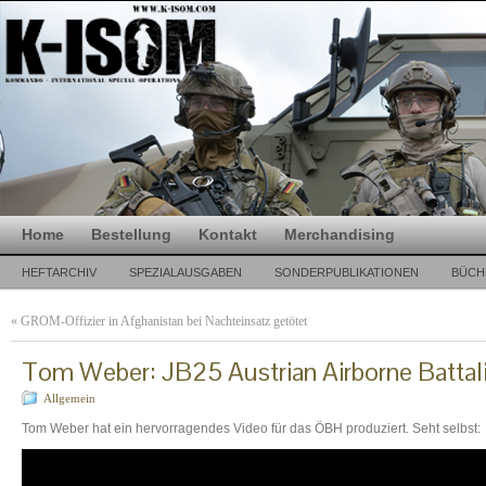
Home
Bestellung
Kontakt
Merchandising
HEFTARCHIV
SPEZIALAUSGABEN
SONDERPUBLIKATIONEN
BÜCH
«
GROM-Offizier in Afghanistan bei Nachteinsatz getötet
Tom Weber: JB25 Austrian Airborne Battal
Allgemein
Tom Weber hat ein hervorragendes Video für das ÖBH produziert. Seht selbst: