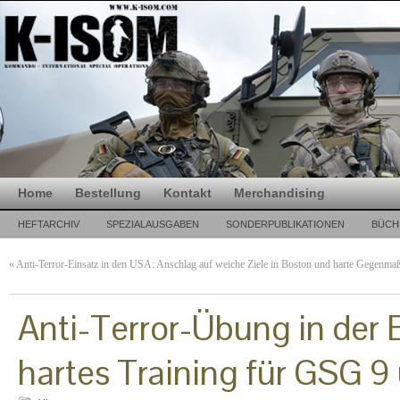
Home
Bestellung
Kontakt
Merchandising
HEFTARCHIV
SPEZIALAUSGABEN
SONDERPUBLIKATIONEN
BÜCH
«
Anti-Terror-Einsatz in den USA: Anschlag auf weiche Ziele in Boston und harte Gegenm
Anti-Terror-Übung in der 
hartes Training für GSG 9