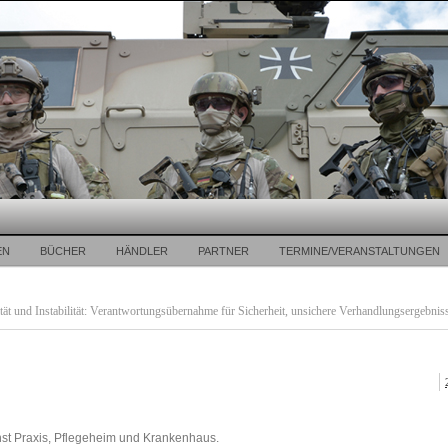
EN
BÜCHER
HÄNDLER
PARTNER
TERMINE/VERANSTALTUNGEN
ät und Instabilität: Verantwortungsübernahme für Sicherheit, unsichere Verhandlungsergebniss
nst Praxis, Pflegeheim und Krankenhaus.