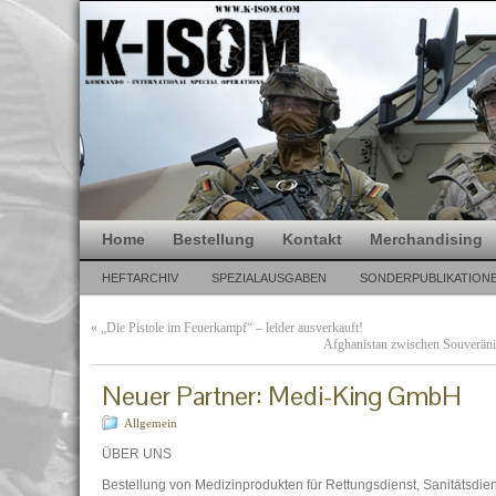
Home
Bestellung
Kontakt
Merchandising
HEFTARCHIV
SPEZIALAUSGABEN
SONDERPUBLIKATION
«
„Die Pistole im Feuerkampf“ – leider ausverkauft!
Afghanistan zwischen Souveränit
Neuer Partner: Medi-King GmbH
Allgemein
ÜBER UNS
Bestellung von Medizinprodukten für Rettungsdienst, Sanitätsdie