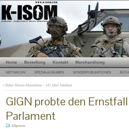
Home
Bestellung
Kontakt
Merchandising
HEFTARCHIV
SPEZIALAUSGABEN
SONDERPUBLIKATIONEN
BÜCH
«
Böker Messer-Manufaktur – 145 Jahre Jubiläum
GIGN probte den Ernstfall
Parlament
Allgemein