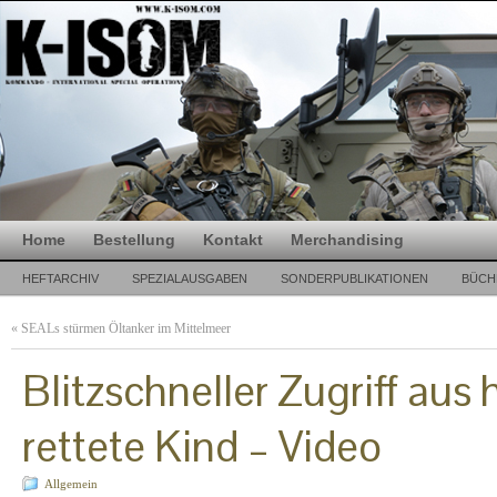
Home
Bestellung
Kontakt
Merchandising
HEFTARCHIV
SPEZIALAUSGABEN
SONDERPUBLIKATIONEN
BÜCH
«
SEALs stürmen Öltanker im Mittelmeer
Blitzschneller Zugriff a
rettete Kind – Video
Allgemein