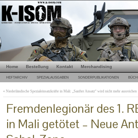
Home
Bestellung
Kontakt
Merchandising
HEFTARCHIV
SPEZIALAUSGABEN
SONDERPUBLIKATIONEN
BÜCH
«
Niederländische Spezialeinsatzkräfte in Mali: „Sanfter Ansatz“ wird nicht mehr ausreichen
Fremdenlegionär des 1. R
in Mali getötet – Neue Ant