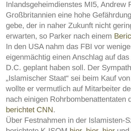
Inlandsgeheimdienstes MI5, Andrew P
Großbritannien eine hohe Gefährdungs
gebe, der in naher Zukunft nicht geri
erwarten, so Parker nach einem
Beric
In den USA nahm das FBI vor wenigen
eigenmächtig einen Anschlag auf da
D.C. geplant haben soll. Der Sympath
„Islamischer Staat“ sei beim Kauf vo
wollte er vermutlich auf Mitarbeiter 
nach einigen Rohrbombenattentaten 
berichtet CNN
.
Über Festnahmen in der Islamisten-S
berichtete K-ISOM
hier
,
hier
,
hier
un