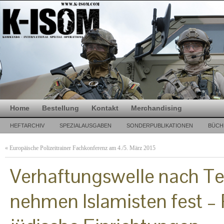
Home
Bestellung
Kontakt
Merchandising
HEFTARCHIV
SPEZIALAUSGABEN
SONDERPUBLIKATIONEN
BÜCH
«
Europäische Polizeitrainer Fachkonferenz am 4./5. März 2015
Verhaftungswelle nach T
nehmen Islamisten fest 