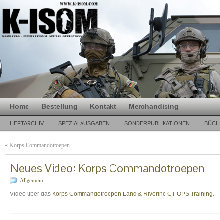
Home
Bestellung
Kontakt
Merchandising
HEFTARCHIV
SPEZIALAUSGABEN
SONDERPUBLIKATIONEN
BÜCH
«
Korps Commandotroepen
Neues Video: Korps Commandotroepen
Allgemein
Video über das
Korps Commandotroepen Land & Riverine CT OPS Training
.