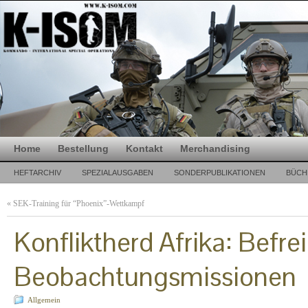
Home
Bestellung
Kontakt
Merchandising
HEFTARCHIV
SPEZIALAUSGABEN
SONDERPUBLIKATIONEN
BÜCH
«
SEK-Training für “Phoenix”-Wettkampf
Konfliktherd Afrika: Bef
Beobachtungsmissionen
Allgemein