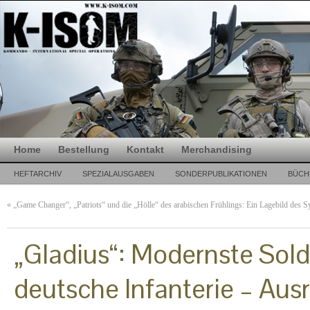
Home
Bestellung
Kontakt
Merchandising
HEFTARCHIV
SPEZIALAUSGABEN
SONDERPUBLIKATIONEN
BÜCH
«
„Game Changer“, „Patriots“ und die „Hölle“ des arabischen Frühlings: Ein Lagebild des S
„Gladius“: Modernste Sol
deutsche Infanterie – Aus