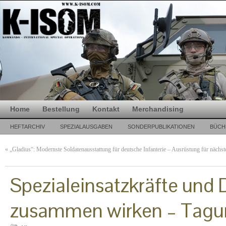
Home
Bestellung
Kontakt
Merchandising
HEFTARCHIV
SPEZIALAUSGABEN
SONDERPUBLIKATIONEN
BÜCH
«
„Gladius“: Modernste Soldatenausstattung für deutsche Infanterie – Ausrüstung für nächs
Spezialeinsatzkräfte und 
zusammen wirken – Tag