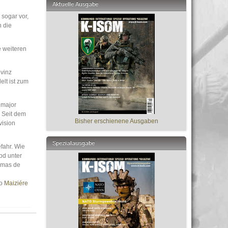
Aktuelle Ausgabe
 sogar vor,
n die
e weiteren
ovinz
lt ist zum
lmajor
 Seit dem
Bisher erschienene Ausgaben
vision
Spezialausgabe
fahr. Wie
pd unter
omas de
so
Maiziére