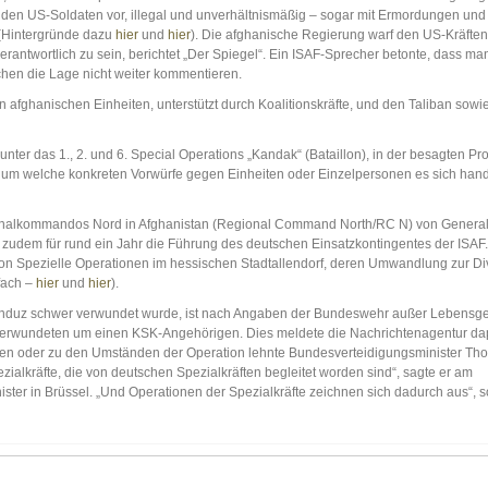
den US-Soldaten vor, illegal und unverhältnismäßig – sogar mit Ermordungen und
(Hintergründe dazu
hier
und
hier
). Die afghanische Regierung warf den US-Kräften
verantwortlich zu sein, berichtet „Der Spiegel“. Ein ISAF-Sprecher betonte, dass ma
chen die Lage nicht weiter kommentieren.
fghanischen Einheiten, unterstützt durch Koalitionskräfte, und den Taliban sowi
nter das 1., 2. und 6. Special Operations „Kandak“ (Bataillon), in der besagten Pr
um welche konkreten Vorwürfe gegen Einheiten oder Einzelpersonen es sich hande
ionalkommandos Nord in Afghanistan (Regional Command North/RC N) von Genera
zudem für rund ein Jahr die Führung des deutschen Einsatzkontingentes der ISAF.
on Spezielle Operationen im hessischen Stadtallendorf, deren Umwandlung zur Di
fach –
hier
und
hier
).
Kunduz schwer verwundet wurde, ist nach Angaben der Bundeswehr außer Lebensge
 Verwundeten um einen KSK-Angehörigen. Dies meldete die Nachrichtenagentur da
ten oder zu den Umständen der Operation lehnte Bundesverteidigungsminister Th
zialkräfte, die von deutschen Spezialkräften begleitet worden sind“, sagte er am
ter in Brüssel. „Und Operationen der Spezialkräfte zeichnen sich dadurch aus“, 