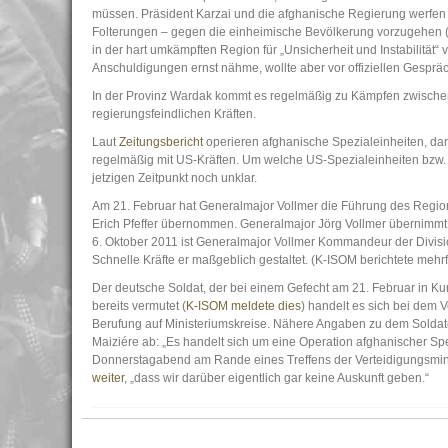
müssen. Präsident Karzai und die afghanische Regierung werfen 
Folterungen – gegen die einheimische Bevölkerung vorzugehen 
in der hart umkämpften Region für „Unsicherheit und Instabilität“ 
Anschuldigungen ernst nähme, wollte aber vor offiziellen Gesprä
In der Provinz Wardak kommt es regelmäßig zu Kämpfen zwischen a
regierungsfeindlichen Kräften.
Laut
Zeitungsbericht
operieren afghanische Spezialeinheiten, daru
regelmäßig mit US-Kräften. Um welche US-Spezialeinheiten bzw. 
jetzigen Zeitpunkt noch unklar.
Am 21. Februar hat Generalmajor Vollmer die Führung des Reg
Erich Pfeffer übernommen. Generalmajor Jörg Vollmer übernimmt 
6. Oktober 2011 ist Generalmajor Vollmer Kommandeur der Divisi
Schnelle Kräfte er maßgeblich gestaltet. (K-ISOM berichtete mehr
Der deutsche Soldat, der bei einem Gefecht am 21. Februar in 
bereits vermutet (
K-ISOM meldete dies
) handelt es sich bei dem
Berufung auf Ministeriumskreise. Nähere Angaben zu dem Solda
Maiziére ab: „Es handelt sich um eine Operation afghanischer Spe
Donnerstagabend am Rande eines Treffens der Verteidigungsminis
weiter
, „dass wir darüber eigentlich gar keine Auskunft geben.“