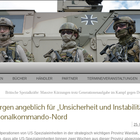
EN
BÜCHER
HÄNDLER
PARTNER
TERMINE/VERANSTALTUNGEN
Britische Spezialkräfte: Massive Kürzungen trotz Generationenaufgabe im Kampf gegen 
gen angeblich für „Unsicherheit und Instabilit
ionalkommando-Nord
25.
 Operationen von US-Spezialeinheiten in der strategisch wichtigen Provinz Wardak,
an, dass alle US-Spezialeinheiten binnen zwei Wochen aus dieser Provinz abgezog