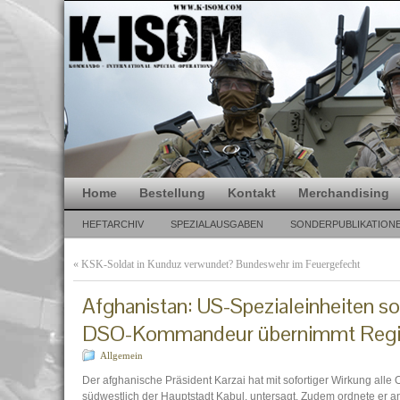
Home
Bestellung
Kontakt
Merchandising
HEFTARCHIV
SPEZIALAUSGABEN
SONDERPUBLIKATION
«
KSK-Soldat in Kunduz verwundet? Bundeswehr im Feuergefecht
Afghanistan: US-Spezialeinheiten sor
DSO-Kommandeur übernimmt Reg
Allgemein
Der afghanische Präsident Karzai hat mit sofortiger Wirkung alle
südwestlich der Hauptstadt Kabul, untersagt. Zudem ordnete er 