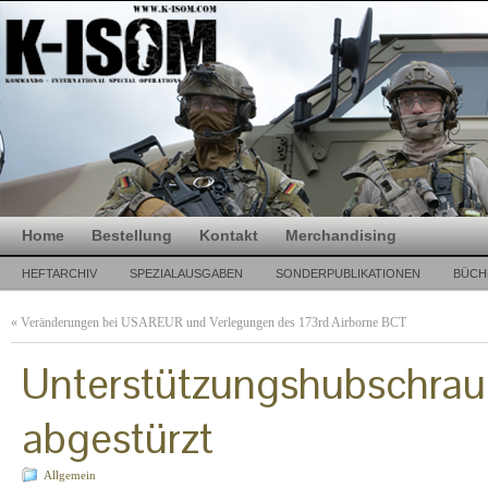
Home
Bestellung
Kontakt
Merchandising
HEFTARCHIV
SPEZIALAUSGABEN
SONDERPUBLIKATIONEN
BÜCH
«
Veränderungen bei USAREUR und Verlegungen des 173rd Airborne BCT
Unterstützungshubschraub
abgestürzt
Allgemein