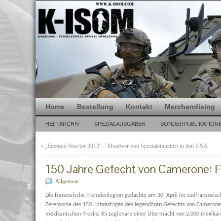
Home
Bestellung
Kontakt
Merchandising
HEFTARCHIV
SPEZIALAUSGABEN
SONDERPUBLIKATION
«
„Emerald Warrior 2013“ – Manöver von Spezialeinheiten in den USA
150 Jahre Gefecht von Camerone: 
Allgemein
Die französische Fremdenlegion gedachte am 30. April im südfranzösisc
Zeremonie des 150. Jahrestages des legendären Gefechts von Camerone
mexikanischen Provinz 65 Legionäre einer Übermacht von 2.000 mexikan