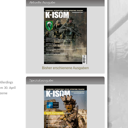
Aktuelle Ausgabe
Bisher erschienene Ausgaben
Spezialausgabe
Allerdings
m 30. April
lzerne