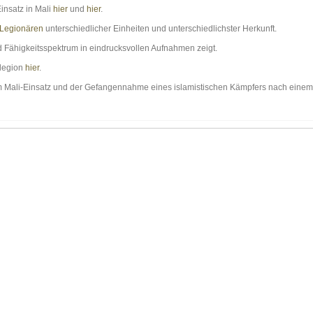
nsatz in Mali
hier
und
hier
.
 Legionären
unterschiedlicher Einheiten und unterschiedlichster Herkunft.
nd Fähigkeitsspektrum in eindrucksvollen Aufnahmen zeigt.
nlegion
hier
.
 Mali-Einsatz und der Gefangennahme eines islamistischen Kämpfers nach einem