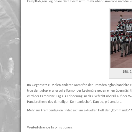
kampffähigen Legionäre der Übermacht (mehr über Camerone und die Fr
150. 
Im Gegensatz zu vielen anderen Kämpfen der Fremdenlegion handelte es 
trug der aufopferungsvolle Kampf der Legionäre gegen einen übermächtig
wird der Camerone-Tag als Erinnerung an das Gefecht überall auf der Wel
Handprothese des damaligen Kompaniechefs Danjou, präsentiert.
Mehr zur Fremdenlegion findet sich im aktuellen Heft der „Kommando“ N
Weiterführende Informationen: