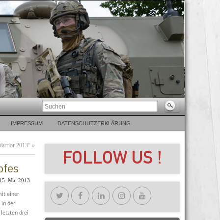
IMPRESSUM
DATENSCHUTZERKLÄRUNG
arrior 2013“
»
pfes
15. Mai 2013
it einer
 in der
letzten drei