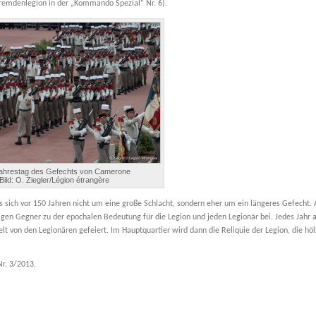
emdenlegion in der „Kommando Spezial“ Nr. 6).
Jahrestag des Gefechts von Camerone
Bild: O. Ziegler/Légion étrangère
sich vor 150 Jahren nicht um eine große Schlacht, sondern eher um ein längeres Gefecht. 
en Gegner zu der epochalen Bedeutung für die Legion und jeden Legionär bei. Jedes Jahr a
t von den Legionären gefeiert. Im Hauptquartier wird dann die Reliquie der Legion, die hö
r. 3/2013.