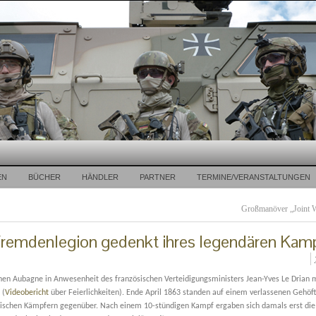
EN
BÜCHER
HÄNDLER
PARTNER
TERMINE/VERANSTALTUNGEN
Großmanöver „Joint W
Fremdenlegion gedenkt ihres legendären Kam
hen Aubagne in Anwesenheit des französischen Verteidigungsministers Jean-Yves Le Drian m
 (
Videobericht
über Feierlichkeiten). Ende April 1863 standen auf einem verlassenen Gehöft
ischen Kämpfern gegenüber. Nach einem 10-stündigen Kampf ergaben sich damals erst die 