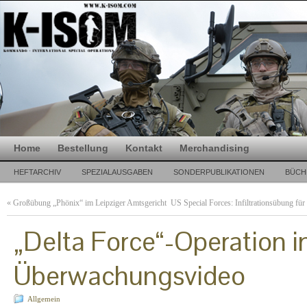
Home
Bestellung
Kontakt
Merchandising
HEFTARCHIV
SPEZIALAUSGABEN
SONDERPUBLIKATIONEN
BÜCH
«
Großübung „Phönix“ im Leipziger Amtsgericht
US Special Forces: Infiltrationsübung fü
„Delta Force“-Operation i
Überwachungsvideo
Allgemein