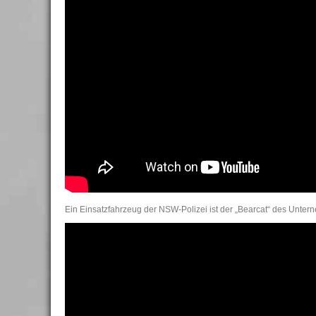
Ein Einsatzfahrzeug der NSW-Polizei ist der „Bearcat“ des Unter