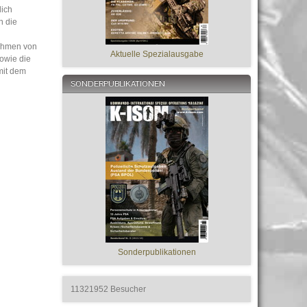
lich
n die
nahmen von
Aktuelle Spezialausgabe
sowie die
mit dem
SONDERPUBLIKATIONEN
Sonderpublikationen
11321952
Besucher