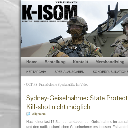
Home
Bestellung
Kontakt
Merchandising
HEFTARCHIV
SPEZIALAUSGABEN
SONDERPUBLIKATION
«
CCT FS: Französische Spezialkräfte im Video
Sydney-Geiselnahme: State Protect
Kill-shot nicht möglich
Allgemein
Nach einer fast 17 Stunden andauernden Geiselnahme im australi
und den radikalislamischen Geiselnehmer erschossen. Es handelte