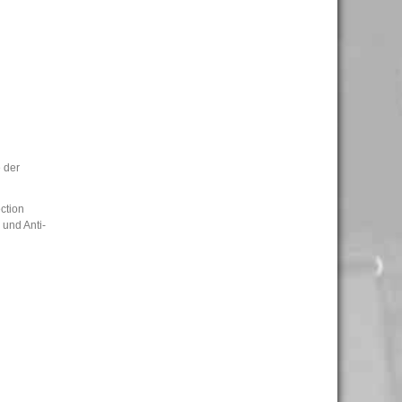
e der
ction
 und Anti-