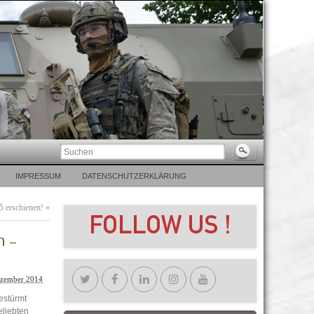
IMPRESSUM
DATENSCHUTZERKLÄRUNG
 erschienen!
»
n –
ezember 2014
estürmt
eliebten