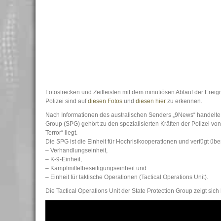
Fotostrecken und Zeitleisten mit dem minutiösen Ablauf der Ereig
Polizei sind auf
diesen Fotos
und
diesen hier
zu erkennen.
Nach Informationen des australischen Senders „9News“ handelte es
Group (SPG) gehört zu den spezialisierten Kräften der Polizei v
Terror“ liegt.
Die SPG ist die Einheit für Hochrisikooperationen und verfügt übe
– Verhandlungseinheit,
– K-9-Einheit,
– Kampfmittelbeseitigungseinheit und
– Einheit für taktische Operationen (Tactical Operations Unit).
Die Tactical Operations Unit der State Protection Group zeigt sich