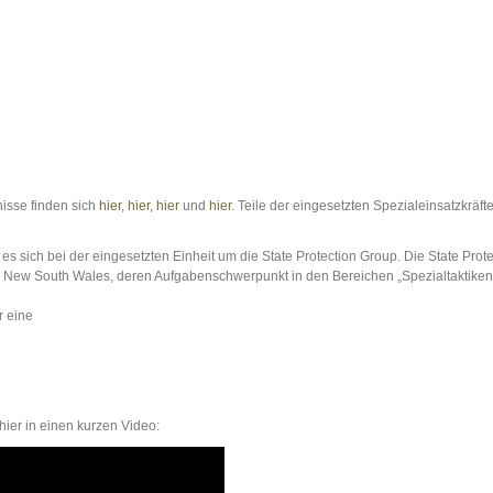
nisse finden sich
hier
,
hier
,
hier
und
hier
. Teile der eingesetzten Spezialeinsatzkräft
 sich bei der eingesetzten Einheit um die State Protection Group. Die State Prote
on New South Wales, deren Aufgabenschwerpunkt in den Bereichen „Spezialtaktiken
r eine
 hier in einen kurzen Video: