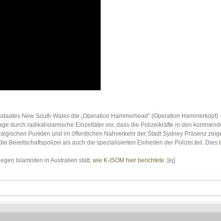
ndesstaates New South Wales die „Operation Hammerhead“ (Operation Hammerkopf)
ge durch radikalislamische Einzeltäter vor, dass die Polizeikräfte in den kommend
ralgischen Punkten und im öffentlichen Nahverkehr der Stadt Sydney Präsenz zeig
 Bereitschaftspolizei als auch die spezialisierten Einheiten der Polizei teil. Dies
gen Islamisten in Australien statt,
wie K-ISOM hier berichtete
. [ej]