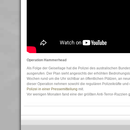
Operation Hammerhead
Als Folge der Geisellage hat die Polizei des australischen Bu
ausgerufen. Der Plan sieht angesichts der erhöhten Bedrohungsla
Wochen rund um die Uhr sichtbar an öffentlichen Plätzen, an neu
dieser Operation nehmen sowohl die regulären Polizeikräfte und die
Polizei in einer Pressemitteilung
mit.
Vor wenigen Monaten fand eine der größten Anti-Terror-Razzien ge