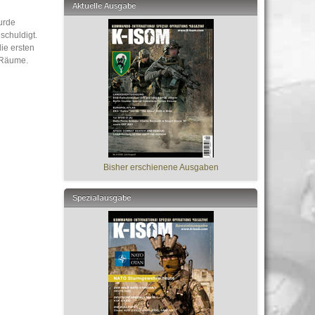
Aktuelle Ausgabe
urde
schuldigt.
ie ersten
e Räume.
Bisher erschienene Ausgaben
Spezialausgabe