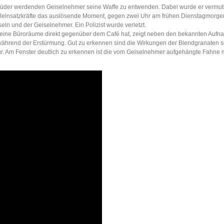
müder werdenden Geiselnehmer seine Waffe zu entwenden. Dabei wurde er vermut
aleinsatzkräfte das auslösende Moment, gegen zwei Uhr am frühen Dienstagmorge
ln und der Geiselnehmer. Ein Polizist wurde verletzt.
 seine Büroräume direkt gegenüber dem Café hat, zeigt neben den bekannten Auf
n während der Erstürmung. Gut zu erkennen sind die Wirkungen der Blendgranaten 
r. Am Fenster deutlich zu erkennen ist die vom Geiselnehmer aufgehängte Fahne 