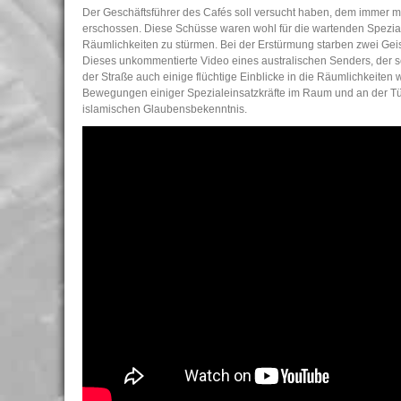
Der Geschäftsführer des Cafés soll versucht haben, dem immer 
erschossen. Diese Schüsse waren wohl für die wartenden Spezi
Räumlichkeiten zu stürmen. Bei der Erstürmung starben zwei Geise
Dieses unkommentierte Video eines australischen Senders, der
der Straße auch einige flüchtige Einblicke in die Räumlichkeite
Bewegungen einiger Spezialeinsatzkräfte im Raum und an der Tü
islamischen Glaubensbekenntnis.