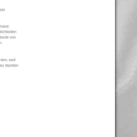
zei
genaue
lichkeiten
 beste von
n.
rden, weil
nau standen