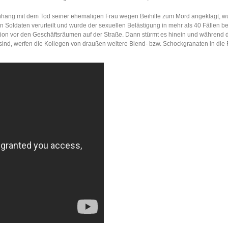
enhang mit dem Tod seiner ehemaligen Frau wegen Beihilfe zum Mord angeklagt, w
 Soldaten verurteilt und wurde der sexuellen Belästigung in mehr als 40 Fällen be
ition vor den Geschäftsräumen auf der Straße. Dann stürmt es hinein und während d
 sind, werfen die Kollegen von draußen weitere Blend- bzw. Schockgranaten in di