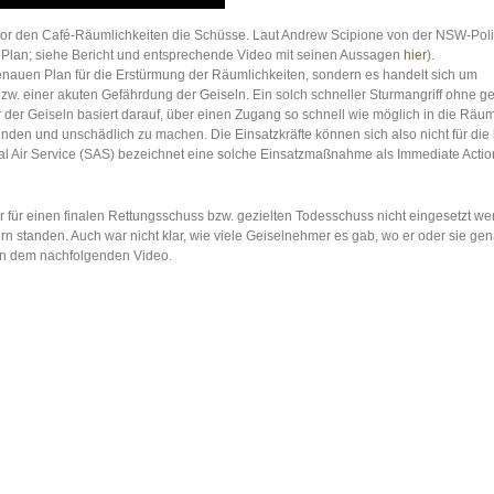
vor den Café-Räumlichkeiten die Schüsse. Laut Andrew Scipione von der NSW-Poli
n Plan; siehe Bericht und entsprechende Video mit seinen Aussagen
hier
).
enauen Plan für die Erstürmung der Räumlichkeiten, sondern es handelt sich um
w. einer akuten Gefährdung der Geiseln. Ein solch schneller Sturmangriff ohne 
er Geiseln basiert darauf, über einen Zugang so schnell wie möglich in die Räum
inden und unschädlich zu machen. Die Einsatzkräfte können sich also nicht für die
ial Air Service (SAS) bezeichnet eine solche Einsatzmaßnahme als Immediate Actio
 für einen finalen Rettungsschuss bzw. gezielten Todesschuss nicht eingesetzt we
rn standen. Auch war nicht klar, wie viele Geiselnehmer es gab, wo er oder sie ge
in dem nachfolgenden Video.