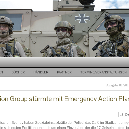
EN
BÜCHER
HÄNDLER
PARTNER
TERMINE/VERANSTALTUNGEN
Ausgabe 01/2015
ion Group stürmte mit Emergency Action Pla
18. D
schen Sydney haben Spezialeinsatzkräfte der Polizei das Café im Stadtzentrum g
 sich ersten Ermittlungen nach um einen Einzeltäter, der die 17 Geiseln in dem b