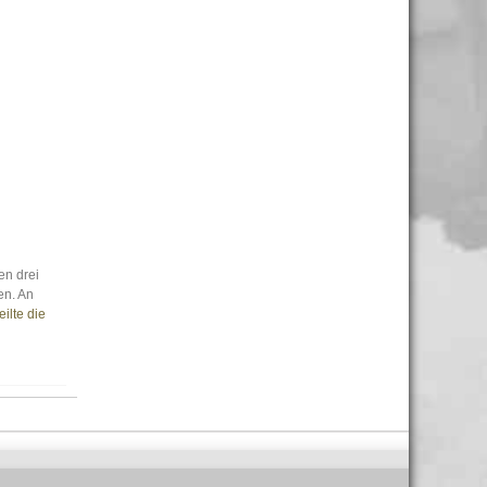
en drei
en. An
teilte die