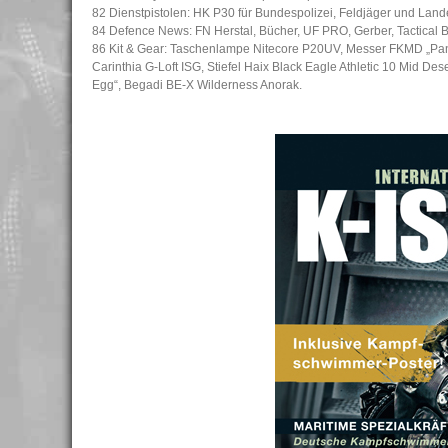
82 Dienstpistolen: HK P30 für Bundespolizei, Feldjäger und Lande
84 Defence News: FN Herstal, Bücher, UF PRO, Gerber, Tactical B
86 Kit & Gear: Taschenlampe Nitecore P20UV, Messer FKMD „Pan
Carinthia G-Loft ISG, Stiefel Haix Black Eagle Athletic 10 Mid De
Egg“, Begadi BE-X Wilderness Anorak.