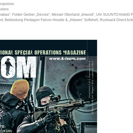
spolizei.
olero.
abas“, Folder Gerber „Decree“, Messer Oberland „Imwoid“, Uhr SUUNTO Ambit3 P
sert, Bekleidung Pentagon Falcon Hoodie & „Artaxes“ Softshell, Rucksack Direct Act