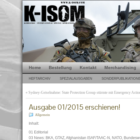
Home
Bestellung
Kontakt
Merchandising
HEFTARCHIV
SPEZIALAUSGABEN
SONDERPUBLIKATION
«
Sydney-Geiselnahme: State Protection Group stürmte mit Emergency Action
Ausgabe 01/2015 erschienen!
Allgemein
Inhalt:
01 Editorial
03 News: BKA, GTAZ, Afghanistan ISAF/TAAC-N, NATO, Bundesw