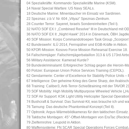
04 Spezialkräfte: Kommando Spezialkräfte Marine (KSM).
14 Naval Special Warfare: US Navy SEALs.
18 Deutsche Marine: Minentaucher im Einsatz vor Sardinien.
22 Speznas: z.b.V. Nr. 604 „Vityaz“ Speznas-Zentrum.
28 Counter Terror: Sayeret, Israels Sondereinheiten (Teil I).
32 NATO SOF EX I: „Combined Resolve“ III in Deutschland mit O
36 NATO SOF EX II: „Night Hawk“ 2014 in Dänemark, ÖBH Jagd
40 SOF Mission: Korps Commandotroepen Task Group „Scorpion“ 
42 Bundeswehr: ILÜ 2014, Fernspäher und EGB-Kräfte in Aktion.
50 KFOR-Mission: Kosovo Force Mission Rehearsal Exercise 18.
54 Fallschirmjäger: Fallschirmjägerbataillon 313 & US 173rd Airb
56 Military Assistance: Kamerad Kurde?
59 Bundeskriminalamt: Erfolgreicher Schlag gegen die Heroin-Ma
60 Polizei: European Union Police Services Training (CEPOL).
62 Gendarmerie: Center of Excellence for Stability Police Units –
67 Intelligence: Der geheime Krieg des Gene Sharp, der Arabisch
68 Training: Caliber3, Anti-Terror-Schießtraining mit der TAVOR 2
70 SOF Mobility: High Mobility Multipurpose Wheeled Vehicle („H
72 SOF Air Support: KSK Light Utility Helicopter Special Operatio
74 Bushcraft & Survival: Das Survival-Kit, was brauche ich und wa
76 Tarnung: Das deutsche Phantomleaf-Konzept (Teil II).
77 Optronik: Argus-Wärmebildkameras für den taktischen Einsatz.
78 Taktische Montagen: 45°-Offset-Montagen von EraTac (Reckna
79 Zielfernrohre: Leupold in Aktion.
80 Waffensysteme: FN SCAR Special Operations Forces Combat Ass