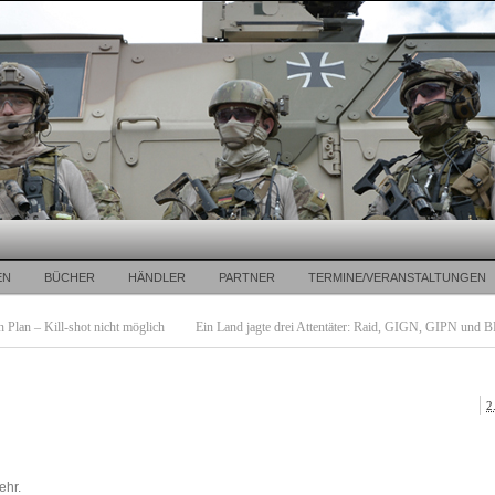
EN
BÜCHER
HÄNDLER
PARTNER
TERMINE/VERANSTALTUNGEN
 Plan – Kill-shot nicht möglich
Ein Land jagte drei Attentäter: Raid, GIGN, GIPN und B
2
ehr.