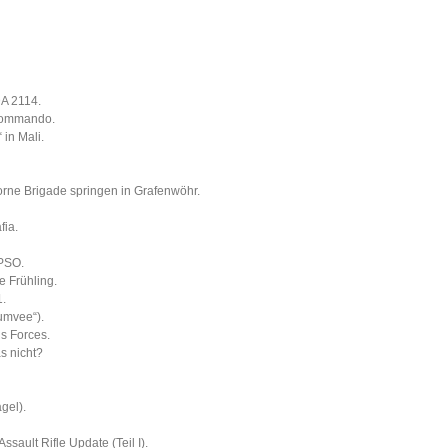
DA 2114.
kommando.
in Mali.
orne Brigade springen in Grafenwöhr.
fia.
 PSO.
e Frühling.
1.
umvee“).
ns Forces.
s nicht?
gel).
ault Rifle Update (Teil I).