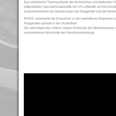
Das realistische Training diente der technischen und taktischen 
luftgestützten Spezialeinsatzkräfte der US-Luftwaffe auf ihre Ein
Zusammenwirken der Besatzungen der Fluggeräte und der Boden
AFSOC informierte die Einwohner in den betroffenen Regionen zuv
Fluggeräten gerade in der Dunkelheit.
Die zwei folgenden Videos zeigen Eindrücke der Manöverpraxis 
verschiedenen Abschnitte des Handlungstrainings.