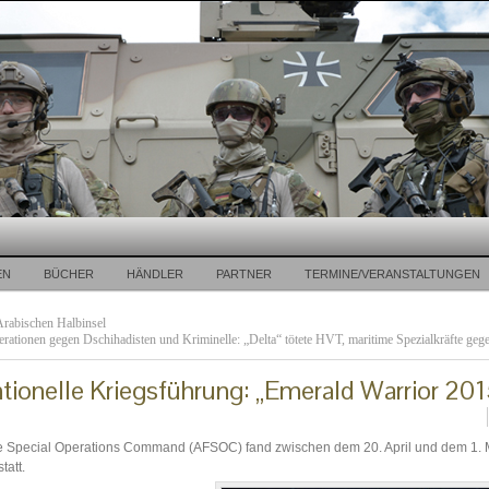
EN
BÜCHER
HÄNDLER
PARTNER
TERMINE/VERANSTALTUNGEN
Arabischen Halbinsel
erationen gegen Dschihadisten und Kriminelle: „Delta“ tötete HVT, maritime Spezialkräfte geg
ionelle Kriegsführung: „Emerald Warrior 201
ce Special Operations Command (AFSOC) fand zwischen dem 20. April und dem 1. 
tatt.