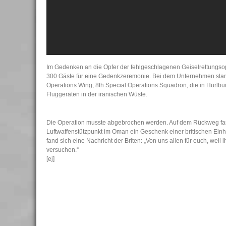
Im Gedenken an die Opfer der fehlgeschlagenen Geiselrettungsop
300 Gäste für eine Gedenkzeremonie. Bei dem Unternehmen starbe
Operations Wing, 8th Special Operations Squadron, die in Hurlburt 
Fluggeräten in der iranischen Wüste.
Die Operation musste abgebrochen werden. Auf dem Rückweg fa
Luftwaffenstützpunkt im Oman ein Geschenk einer britischen Einhe
fand sich eine Nachricht der Briten: „Von uns allen für euch, weil
versuchen.“
[ej]