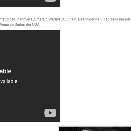
rend des Manövers „Emerald Warrior 2015“ ein. Das folgende Video zeigt ihn aus
 Übung im Süden der USA.