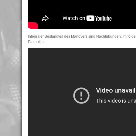
Integraler Bestandteil des Manövers sind Nachtübungen. Im folg
Patrouille.