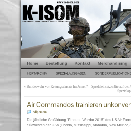
Home
Bestellung
Kontakt
Merchandising
HEFTARCHIV
SPEZIALAUSGABEN
SONDERPUBLIKATION
«
Bundeswehr vor Rettungseinsatz im Jemen? – Spezialeinsatzkräfte auf der 
Spezialop
Air Commandos trainieren unkonvent
Allgemein
Die jährliche Großübung “Emerald Warrior 2015” des US Air For
Südwesten der USA (Florida, Mississippi, Alabama, New Mexico) s