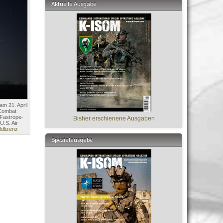
Aktuelle Ausgabe
am 21. April
 Combat
 Fastrope-
Bisher erschienene Ausgaben
U.S. Air
ldlizenz
Spezialausgabe