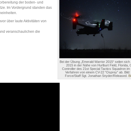
Vorbereitung der boden- und
sätze. Im Vordergrund standen das
einheiten.
or über laute Aktivitäten von
und veranschaulichen die
Bei der Übung „Emerald Warrior 2015“ seilen sich 
2015 in der Nähe von Hurlburt Field, Florida,
Controller des 21st Special Tactics Squadron im
Verfahren von einem CV-22 “Osprey” ab. Bild: 
Force/Staff Sgt. Jonathan Snyder/Released.
Bi