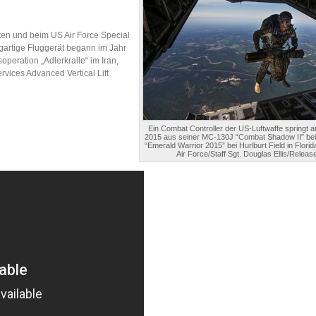
ten und beim US Air Force Special
gartige Fluggerät begann im Jahr
peration „Adlerkralle“ im Iran,
vices Advanced Vertical Lift
Ein Combat Controller der US-Luftwaffe springt am
2015 aus seiner MC-130J “Combat Shadow II” be
“Emerald Warrior 2015” bei Hurlburt Field in Florida
Air Force/Staff Sgt. Douglas Ellis/Releas