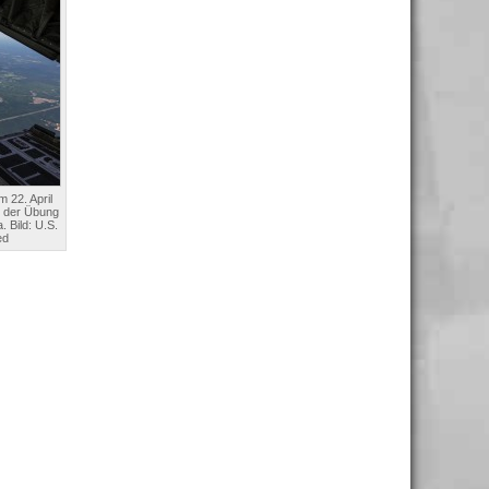
 22. April
i der Übung
. Bild: U.S.
ed