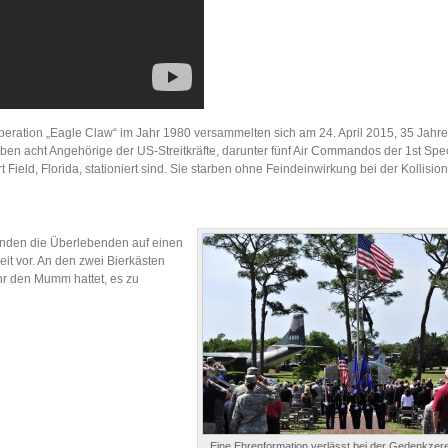
eration „Eagle Claw“ im Jahr 1980 versammelten sich am 24. April 2015, 35 Jahr
n acht Angehörige der US-Streitkräfte, darunter fünf Air Commandos der 1st Spec
Field, Florida, stationiert sind. Sie starben ohne Feindeinwirkung bei der Kollisio
nden die Überlebenden auf einen
it vor. An den zwei Bierkästen
 ihr den Mumm hattet, es zu
Eine Ehrenformation verlässt bei der Gedenkze