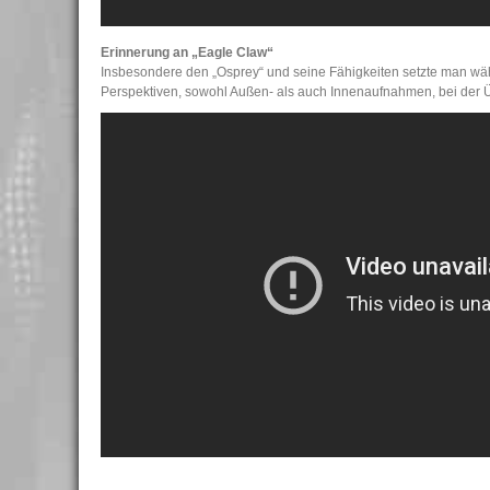
Erinnerung an „Eagle Claw“
Insbesondere den „Osprey“ und seine Fähigkeiten setzte man wäh
Perspektiven, sowohl Außen- als auch Innenaufnahmen, bei der