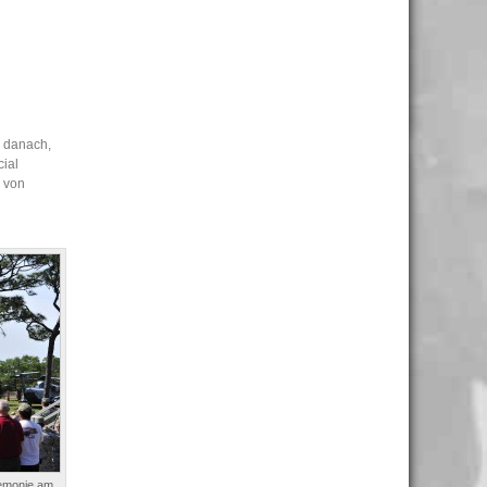
e danach,
ial
n von
remonie am