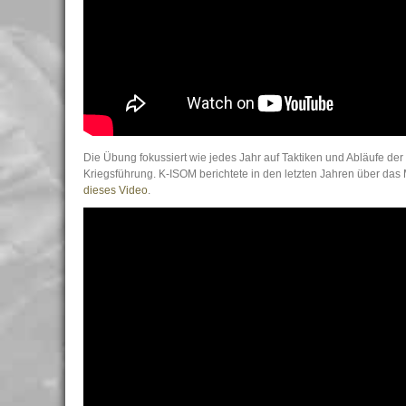
Die Übung fokussiert wie jedes Jahr auf Taktiken und Abläufe de
Kriegsführung. K-ISOM berichtete in den letzten Jahren über da
dieses Video
.