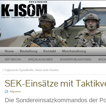
Home
Bestellung
Kontakt
Merchandising
HEFTARCHIV
SPEZIALAUSGABEN
SONDERPUBLIKATIONEN
BÜCH
«
Afghanische Spezialkräfte: Immer mehr Einsätze
SEK-Einsätze mit Taktikv
Allgemein
Die Sondereinsatzkommandos der Poli