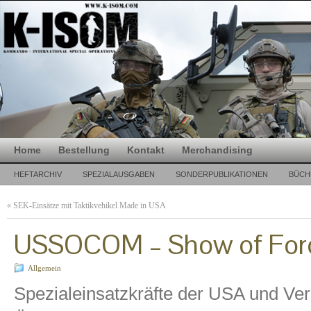
Home
Bestellung
Kontakt
Merchandising
HEFTARCHIV
SPEZIALAUSGABEN
SONDERPUBLIKATIONEN
BÜCH
«
SEK-Einsätze mit Taktikvehikel Made in USA
USSOCOM – Show of Forc
Allgemein
Spezialeinsatzkräfte der USA und Ver