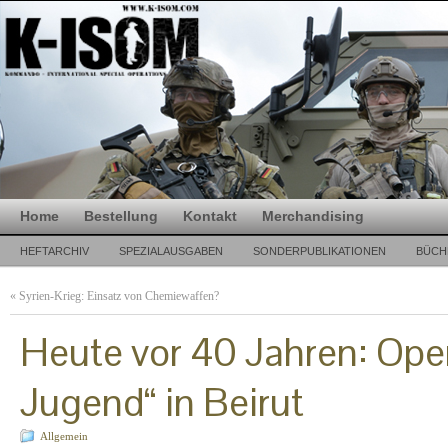
Home
Bestellung
Kontakt
Merchandising
HEFTARCHIV
SPEZIALAUSGABEN
SONDERPUBLIKATIONEN
BÜCH
«
Syrien-Krieg: Einsatz von Chemiewaffen?
Heute vor 40 Jahren: Oper
Jugend“ in Beirut
Allgemein