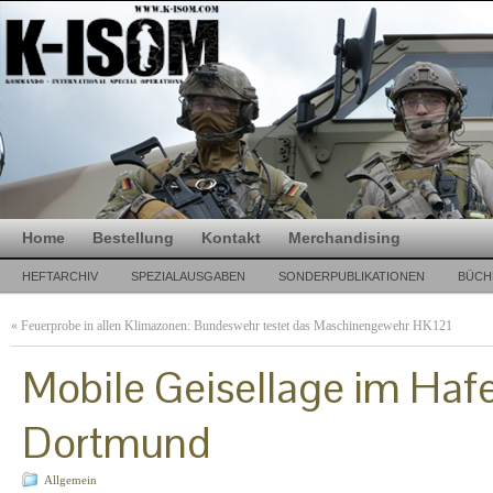
Home
Bestellung
Kontakt
Merchandising
HEFTARCHIV
SPEZIALAUSGABEN
SONDERPUBLIKATIONEN
BÜCH
«
Feuerprobe in allen Klimazonen: Bundeswehr testet das Maschinengewehr HK121
Mobile Geisellage im Haf
Dortmund
Allgemein