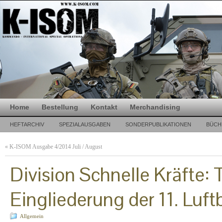
Home
Bestellung
Kontakt
Merchandising
HEFTARCHIV
SPEZIALAUSGABEN
SONDERPUBLIKATIONEN
BÜCH
«
K-ISOM Ausgabe 4/2014 Juli / August
Division Schnelle Kräfte: 
Eingliederung der 11. Luf
Allgemein