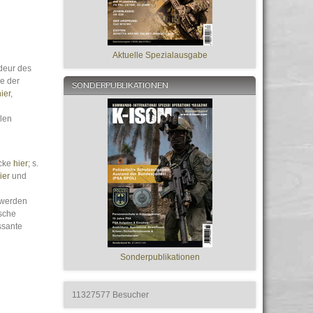
Aktuelle Spezialausgabe
deur des
me der
SONDERPUBLIKATIONEN
ier
,
len
ecke
hier
; s.
ier
und
 werden
ische
ssante
Sonderpublikationen
11327577
Besucher