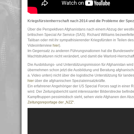
Kriegsfürstenherrschaft nach 2014 und die Probleme der Spezi
Über die Perspektiven Afghanistans nach einem Abzug der west
britischen Special Air Service (SAS). Richard Williams bezweifel
Taliban oder mit ihr sympathisierender Kriegsfürsten in Teilen d
Videointerview
hier
).
Im Gegensatz zu anderen Führungsnationen hat die Bundeswehr 
Machtstrukturen nicht verändert, und damit die Warlord-Herrschaft
Die Ausbildungs- und Unterstützungsmission für Afghanistan wird
übernehmen schon jetzt die Ausbildung und Beratung afghanischer
a. Video unten) nicht über die logistische Unterstützung für lande
hier
über die afghanischen Spezialeinsatzkräfte.
Ein erfahrener Angehöriger der US Special Forces sagt in einer
wird. Der Zeitungsbericht samt interessanter Bilderstrecke befinde
Kampftruppen pessimistisch sieht, sehen viele Afghanen den Abzu
Zeitungsreportage der „NZZ“
.