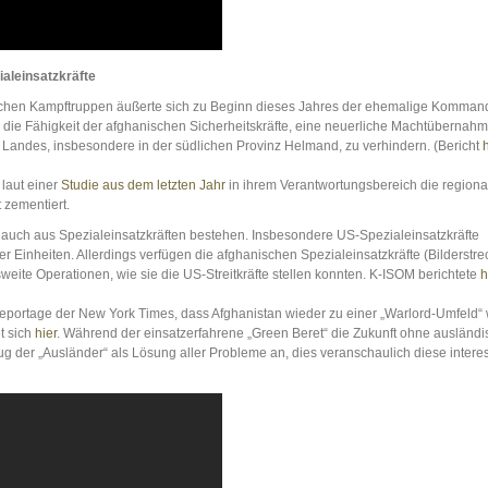
aleinsatzkräfte
lichen Kampftruppen äußerte sich zu Beginn dieses Jahres der ehemalige Komman
te die Fähigkeit der afghanischen Sicherheitskräfte, eine neuerliche Machtübernah
es Landes, insbesondere in der südlichen Provinz Helmand, zu verhindern. (Bericht
h
laut einer
Studie aus dem letzten Jahr
in ihrem Verantwortungsbereich die regiona
 zementiert.
 auch aus Spezialeinsatzkräften bestehen. Insbesondere US-Spezialeinsatzkräfte
 Einheiten. Allerdings verfügen die afghanischen Spezialeinsatzkräfte (Bilderstr
sweite Operationen, wie sie die US-Streitkräfte stellen konnten. K-ISOM berichtete
h
 Reportage der New York Times, dass Afghanistan wieder zu einer „Warlord-Umfeld“
t sich
hier
. Während der einsatzerfahrene „Green Beret“ die Zukunft ohne ausländ
g der „Ausländer“ als Lösung aller Probleme an, dies veranschaulich diese intere