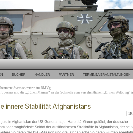
EN
BÜCHER
HÄNDLER
PARTNER
TERMINE/VERANSTALTUNGEN
 beamtete Staatssekretärin im BMVg
 Speznaz und die „grünen Männer“ an der Schwelle zum versehentlichen „Dritten Weltkrieg“ i
e innere Stabilität Afghanistans
18.
ugust in Afghanistan der US-Generalmajor Harold J. Green getötet, der deutsche
it der ranghöchste Soldat der ausländischen Streitkräfte in Afghanistan, der seit 
 weitere Soldaten der ISAF-Mission und drei afghanische Soldaten wurden ebenfall