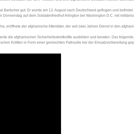
 Bartscher gut. Er wurde am 13. August nach Deutschland geflogen und befindet s
onnerstag auf dem Soldatenfriedhof Arlington bei Washington D.C. mit militäri
, eröffnete der afghanische Attentäter, der seit zwei Jahren Dienst in den afghan
te die afghanischen Sicherheitsstreitkräfte ausbilden und beraten. Das folgende,
chen Kräften in Form einer gemischten Patrouille bei der Einsatzvorbereitung gep