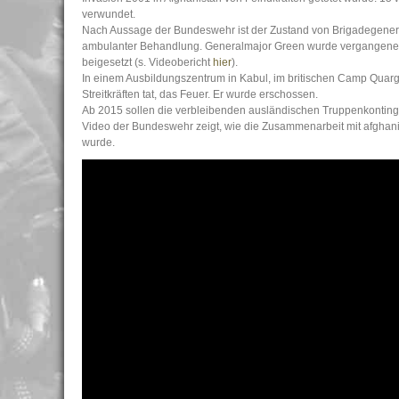
verwundet.
Nach Aussage der Bundeswehr ist der Zustand von Brigadegeneral
ambulanter Behandlung. Generalmajor Green wurde vergangenen D
beigesetzt (s. Videobericht
hier
).
In einem Ausbildungszentrum in Kabul, im britischen Camp Quargha
Streitkräften tat, das Feuer. Er wurde erschossen.
Ab 2015 sollen die verbleibenden ausländischen Truppenkontingen
Video der Bundeswehr zeigt, wie die Zusammenarbeit mit afghanis
wurde.