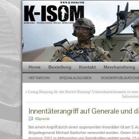
Home
Bestellung
Kontakt
Merchandising
HEFTARCHIV
SPEZIALAUSGABEN
SONDERPUBLIKATION
«
Genug Rüstzeug für den Bereich Rüstung? Unternehmensberaterin ist neue
Subversion,
Innentäterangriff auf Generale und di
Allgemein
Bei einem Angriff durch einen sogenannten Innentäter ist am 5. A
Brigadegeneral Michael Bartscher verwundet worden. Green ist dam
Invasion 2001 in Afghanistan von Feindkräften getötet wurde. 15