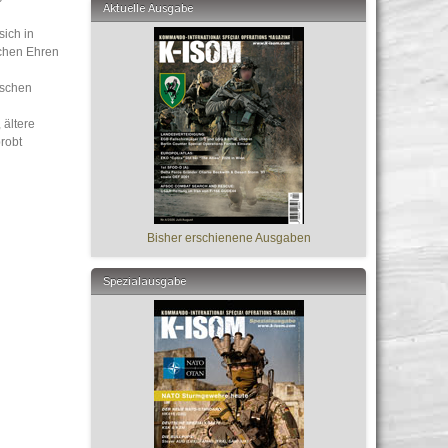
Aktuelle Ausgabe
ich in
schen Ehren
ischen
 ältere
robt
Bisher erschienene Ausgaben
Spezialausgabe