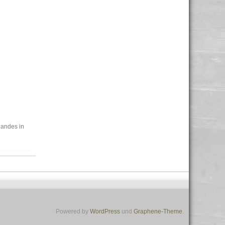
Landes in
Powered by
WordPress
und
Graphene-Theme
.