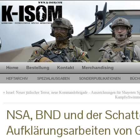
Home
Bestellung
Kontakt
Merchandising
HEFTARCHIV
SPEZIALAUSGABEN
SONDERPUBLIKATIONEN
BÜCH
«
Israel: Neuer jüdischer Terror, neue Kommandobrigade – Auszeichnungen für Shayetets Sp
Kampfschwimmer,
NSA, BND und der Schatt
Aufklärungsarbeiten von