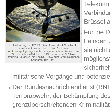
Telekomm
Verbindun
Brüssel a
Für die 
Feinden 
Luftaufklärung: Ein KC-135 Stratotanker der US Luftwaffe
sie nicht
beim Betanken eines
RC-135W Rivet Joint
Aufklärungsflugzeuges
nahe dem japanischen Okinawa am
24. Dezember 2014. Die KC-135 gehört zum 909th Air
möglichs
Refueling Squadron, die The RC-135W zum 82nd Intelligence
Squadron. Bild: DoD
sicherhei
militärische Vorgänge und potenzie
Der Bundesnachrichtendienst (BND
Terrorabwehr, der Bekämpfung de
grenzüberschreitenden Kriminalit