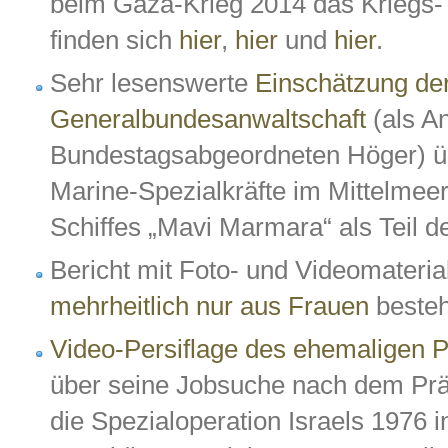
beim Gaza-Krieg 2014 das Kriegs-
finden sich
hier
,
hier
und
hier
.
Sehr lesenswerte
Einschätzung de
Generalbundesanwaltschaft
(als An
Bundestagsabgeordneten Höger) üb
Marine-Spezialkräfte im Mittelmeer
Schiffes „Mavi Marmara“ als Teil de
Bericht mit Foto- und Videomateria
mehrheitlich nur aus Frauen
besteh
Video-Persiflage des ehemaligen P
über seine Jobsuche nach dem Prä
die Spezialoperation Israels 1976 in