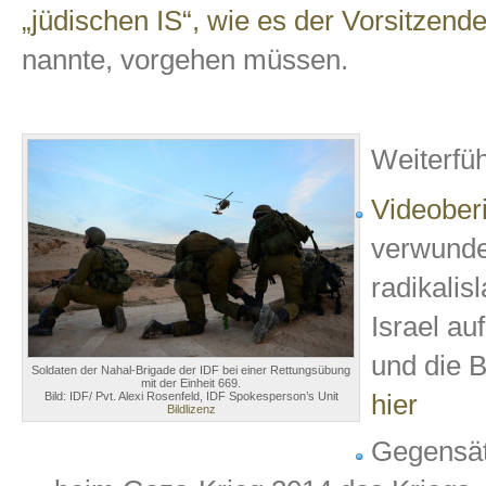
„jüdischen IS“, wie es der Vorsitzend
nannte, vorgehen müssen.
Weiterfü
Videober
verwunde
radikalis
Israel au
und die B
Soldaten der Nahal-Brigade der IDF bei einer Rettungsübung
mit der Einheit 669.
hier
Bild: IDF/ Pvt. Alexi Rosenfeld, IDF Spokesperson’s Unit
Bildlizenz
Gegensät