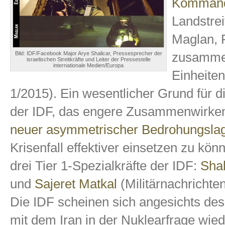
Kommand
Landstrei
Maglan, 
zusammen
Bild: IDF/Facebook Major Arye Shalicar, Pressesprecher der
israelischen Streitkräfte und Leiter der Pressestelle
internationale Medien/Europa
Einheite
1/2015). Ein wesentlicher Grund für d
der IDF, das engere Zusammenwirken
neuer asymmetrischer Bedrohungsla
Krisenfall effektiver einsetzen zu kön
drei Tier 1-Spezialkräfte der IDF:
Sha
und
Sajeret Matkal
(Militärnachrichten
Die IDF scheinen sich angesichts d
mit dem Iran in der Nuklearfrage wied