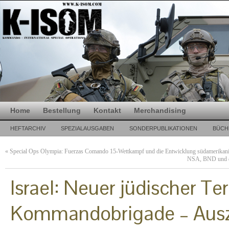
Home
Bestellung
Kontakt
Merchandising
HEFTARCHIV
SPEZIALAUSGABEN
SONDERPUBLIKATIONEN
BÜCH
«
Special Ops Olympia: Fuerzas Comando 15-Wettkampf und die Entwicklung südamerikanis
NSA, BND und de
Israel: Neuer jüdischer Te
Kommandobrigade – Ausz