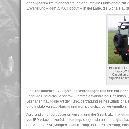
das Signalspektrum analysiert und dadurch die Funksignale zur Zün
Erweiterung – dem „SMARTscout“ – in der Lage, die Signale aufz
Eingerüstet in
Typs „Wol
Cassidian d
zugleich Ansc
Eine kontinuierliche Analyse der Bedrohungen und den entsp
Leiter des Bereichs Sensors & Electronic Warfare bei Cassidian.
Szenarien häufig die Art der Funkübertragung seines Zündsign
eine mobile Funkaufklärung und warnt gleichzeitig vor Angriffen.
Aufgrund einer verbesserten Ausstattung der Streitkräfte in Afgha
von IED-Attacken zurück, allerdings stiegen sie bei den afghanis
der Variante KAI
(Kampfmittelaufklärung und -identifizierung) eins