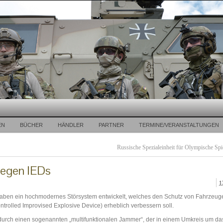
EN
BÜCHER
HÄNDLER
PARTNER
TERMINE/VERANSTALTUNGEN
Russische Spezialeinheit für Olympische Spie
gegen IEDs
1
ben ein hochmodernes Störsystem entwickelt, welches den Schutz von Fahrzeu
rolled Improvised Explosive Device) erheblich verbessern soll.
 durch einen sogenannten „multifunktionalen Jammer“, der in einem Umkreis um d