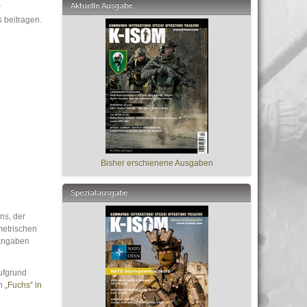
Aktuelle Ausgabe
r
 beitragen.
Bisher erschienene Ausgaben
Spezialausgabe
ns, der
metrischen
sangaben
aufgrund
en
„Fuchs“ in