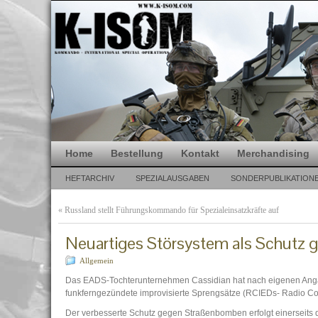
Home
Bestellung
Kontakt
Merchandising
HEFTARCHIV
SPEZIALAUSGABEN
SONDERPUBLIKATION
«
Russland stellt Führungskommando für Spezialeinsatzkräfte auf
Neuartiges Störsystem als Schutz 
Allgemein
Das EADS-Tochterunternehmen Cassidian hat nach eigenen Anga
funkferngezündete improvisierte Sprengsätze (RCIEDs- Radio Cont
Der verbesserte Schutz gegen Straßenbomben erfolgt einerseits