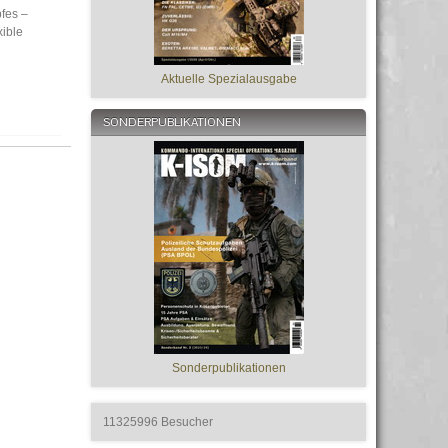
pfes –
xible
Aktuelle Spezialausgabe
SONDERPUBLIKATIONEN
Sonderpublikationen
11325996
Besucher