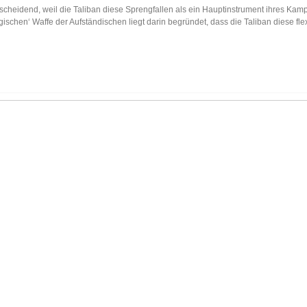
scheidend, weil die Taliban diese Sprengfallen als ein Hauptinstrument ihres Kam
egischen‘ Waffe der Aufständischen liegt darin begründet, dass die Taliban diese fle