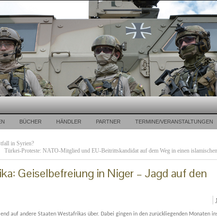
EN
BÜCHER
HÄNDLER
PARTNER
TERMINE/VERANSTALTUNGEN
fall in Syrien?
Türkei-Proteste: NATO-Mitglied und EU-Beitrittskandidat auf dem Weg in einen islamischen 
ika: Geiselbefreiung in Niger – Jagd auf den
mend auf andere Staaten Westafrikas über. Dabei gingen in den zurückliegenden Monaten i