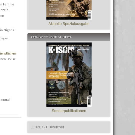
en Familie
enzeit
len
Aktuelle Spezialausgabe
 in Nigeria.
SONDERPUBLIKATIONEN
itant-
ienstlichen
onen Dollar
General
Sonderpublikationen
11320721
Besucher