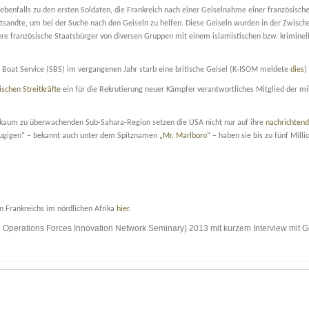
ebenfalls zu den ersten Soldaten, die Frankreich nach einer Geiselnahme einer französisch
tsandte, um bei der Suche nach den Geiseln zu helfen. Diese Geiseln wurden in der Zwisch
re französische Staatsbürger von diversen Gruppen mit einem islamistischen bzw. kriminel
l Boat Service (SBS) im vergangenen Jahr starb eine britische Geisel (K-ISOM meldete
dies
)
ischen Streitkräfte
ein für die Rekrutierung neuer Kämpfer verantwortliches Mitglied der mil
r kaum zu überwachenden Sub-Sahara-Region setzen die USA nicht nur auf ihre
nachrichtend
näugigen“ – bekannt auch unter dem Spitznamen
„Mr. Marlboro“
– haben sie bis zu fünf Milli
en Frankreichs im nördlichen Afrika
hier
.
l Operations Forces Innovation Network Seminary) 2013 mit kurzem Interview mit 