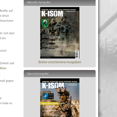
Aktuelle Ausgabe
kräfte auf
e Drian
Islamisten
te sich dort
d ein
reich
Bisher erschienene Ausgaben
Einheit und
khtar
Spezialausgabe
.
Kampf gegen
nd
en habe es