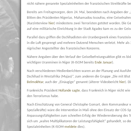
nicht nähere genannte Spezialeinheiten der französischen Streitkräfte b
Bereits am Freitagmorgen, dem 24. Mai, beendeten nach Angaben der „Fr
Bitten des Präsidenten Nigerias, Mahamadou Issoufou, eine Geiselnahme
(Kurzinterview
hier
) mindestens zwei Terroristen getötet worden. Die G
auf eine militärische Einrichtung in der Stadt Agadez kam es zu der Gei
Parallel dazu griffen die Dschihadisten ein Uranbergwerk eines französis
in die Luft gesprengt und mehrere Dutzend Menschen verletzt. Mehr als 
nigrischer Angestellter des französischen Konzerns.
Nähere Angaben über den Verlauf der Geiselbefreiungsaktion gibt es bishe
wichtigen Uranminen in Niger (K-ISOM bereits
Ende Januar
).
Nach verschiedenen Medienberichten waren an der Planung und Ausführun
Dschihad in Westafrika (Mujao)“, zum anderen die Gruppe „Die mit Blut
Belmokhtar
, auch der „Einäugige“ genannt (älterer Videobericht
hier
). D
Frankreichs Präsident
Hollande sagte
, dass Frankreich in Niger nicht wi
den Terrorismus habe.
Nach Einschätzung von
General Christophe Gomart, dem Kommandeur v
Spezialkräfte) wäre die Intervention in Mali ohne den Einsatz der COS-Spe
Anpassungsfähigkeiten zum schnellen Erfolg der Wiedereroberung des T
sich um „wahre Multiplikatoren der Leistungsfähigkeit“ gehandelt, so de
Spezialeinheiten (K-ISOM-
meldete
dies).