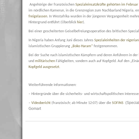
Angehörige der französischen
Spezialeinsatzkräfte gehörten im Februar
im nördlichen Kamerun, in die Grenzregion zum Nachbarland Nigeria, en
freigelassen
. In Westafrika wurden in der jüngeren Vergangenheit mehre
Hintergrund entführt (Überblick
hier
).
Bei einer gescheiterten Geiselbefreiungsoperation des britischen Specia
In Nigeria haben Anfang Juni dieses Jahres
Spezialeinheiten der nigerian
islamistischen Gruppierung
„Boko Haram“
festgenommen.
Bei der Suche nach islamistischen Kämpfern und deren Anführern in de
und
militärischen
Fähigkeiten, sondern auch auf Kopfgeld. Auf den „Ei
Kopfgeld ausgesetzt
.
Weiterführende Informationen:
– Hintergründe über die sicherheits- und wirtschaftspolitischen Interess
(Specia
–
Videobericht
(französisch; ab Minute 12:07) über die
SOFINS
Gomart