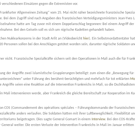
ei verschiedenen Einsätzen gegen die Extremisten vor.
ankfurter Allgemeinen Zeitung“ vom 25. Mai nicht näher bezeichnete französische Spezial
. Bei dem Zugriff sind nach Angaben des französischen Verteidigungsministers Jean-Yves L
eiselnahme hatte am Tag zuvor mit einem Doppelanschlag begonnen: Bei einem Angriff der 
selnahme. Bei den Geiseln soll es sich um nigrische Kadetten gehandelt haben.
chen Nuklearkonzerns in der Stadt Arlit an (Videobericht
hier
). Ein Selbstmordattentäter hat
20 Personen sollen bei den Anschlägen getötet worden sein, darunter nigrische Soldaten un
r nicht. Französische Spezialkräfte sichern seit den Operationen in Mali auch die für Frank
g der Angriffe zwei islamistische Gruppierungen beteiligt: zum einen die „Bewegung für 
 unterzeichnen“ unter Führung des berühmt-berüchtigten und mehrfach für tot erklärten
Mo
ie Angriffe seien eine Reaktion auf die Intervention Frankreichs in Mali, so die Dschihadisten
e in Mali intervenieren werde, aber Frankreich die gleiche Bereitschaft zur Kooperation im 
on COS (Commandement des opérations spéciales – Führungskommando der französischen
zialkräfte anders verlaufen. Die Soldaten hätten mit ihrer Luftbeweglichkeit, Flexibilität u
erritoriums beigetragen. Dies sagte General Gomart in einem
Interview
. Bei den COS-Kräft
r General weiter.
Die ersten Verluste der Intervention Frankreichs in Mali im Januar erlitten