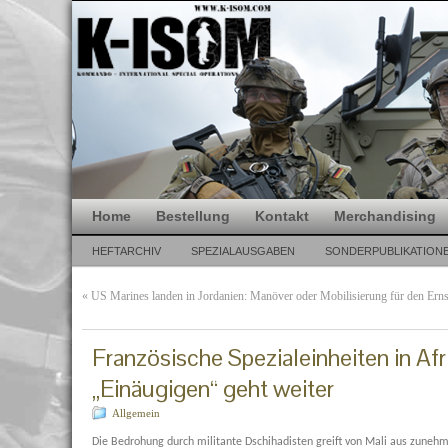
Home
Bestellung
Kontakt
Merchandising
HEFTARCHIV
SPEZIALAUSGABEN
SONDERPUBLIKATION
«
US Marines landen in Jordanien: Manöver oder Mobilisierung für den Ernst
Französische Spezialeinheiten in Afr
„Einäugigen“ geht weiter
Allgemein
Die Bedrohung durch militante Dschihadisten greift von Mali aus zuneh