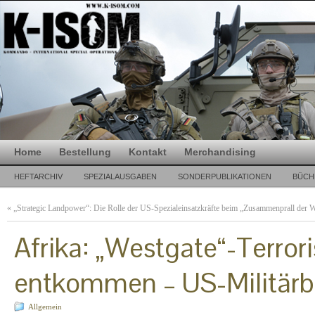
Home
Bestellung
Kontakt
Merchandising
HEFTARCHIV
SPEZIALAUSGABEN
SONDERPUBLIKATIONEN
BÜCH
«
„Strategic Landpower“: Die Rolle der US-Spezialeinsatzkräfte beim „Zusammenprall der W
Afrika: „Westgate“-Terror
entkommen – US-Militärbe
Allgemein