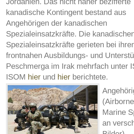
Jordanien. Das nicht näher bezifferte
kanadische Kontingent bestand aus
Angehörigen der kanadischen
Spezialeinsatzkräfte. Die kanadische
Spezialeinsatzkräfte gerieten bei ihr
frontnahen Ausbildungs- und Unterstü
Peschmerga im Irak mehrfach unter IS
ISOM
hier
und
hier
berichtete.
Angehöri
(Airborn
Marine S
an versch
Bilder).