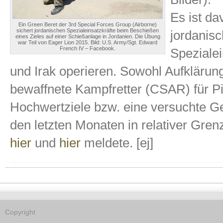
Es ist d
Ein Green Beret der 3rd Special Forces Group (Airborne)
sichert jordanischen Spezialeinsatzkräfte beim Beschießen
jordanisc
eines Zieles auf einer Schießanlage in Jordanien. Die Übung
war Teil von Eager Lion 2015. Bild: U.S. Army/Sgt. Edward
French IV – Facebook.
Spezialei
und Irak operieren. Sowohl Aufklärun
bewaffnete Kampfretter (CSAR) für Pi
Hochwertziele bzw. eine versuchte Ge
den letzten Monaten in relativer Gre
hier
und
hier
meldete. [ej]
Copyright