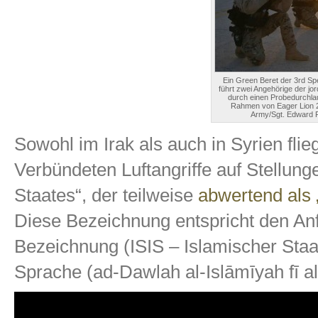
Ein Green Beret der 3rd Sp
führt zwei Angehörige der jo
durch einen Probedurchlau
Rahmen von Eager Lion 20
Army/Sgt. Edward 
Sowohl im Irak als auch in Syrien flie
Verbündeten Luftangriffe auf Stellung
Staates“, der teilweise
abwertend als 
Diese Bezeichnung entspricht den An
Bezeichnung (ISIS – Islamischer Staat
Sprache (ad-Dawlah al-Islāmīyah fī a