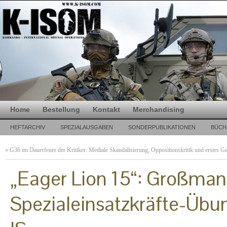
Home
Bestellung
Kontakt
Merchandising
HEFTARCHIV
SPEZIALAUSGABEN
SONDERPUBLIKATIONEN
BÜCH
«
G36 im Dauerfeuer der Kritiker: Mediale Skandalisierung, Oppositionskritik und erstes G
„Eager Lion 15“: Großman
Spezialeinsatzkräfte-Übu