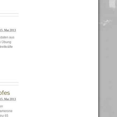
15. Mai 2013
ldaten aus
en Übung
reitkräfte
pfes
15. Mai 2013
en
 Camerone
inz 65