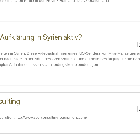
gsfeindlichen Kräfte in der Provinz Helmand. Die Operation fand …
Aufklärung in Syrien aktiv?
eiten in Syrien. Diese Videoaufnahmen eines US-Senders von Mitte Mai zeigen a
et nach Israel in der Nähe des Grenzzaunes. Eine offizielle Bestätigung für die B
zeigten Aufnahmen lassen sich allerdings keine eindeutigen …
ulting
egrüßen: http://www.sce-consulting-equipment.com/