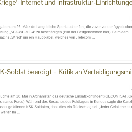
iege‘: Internet und Infrastruktur-Einrichtunge
aben am 26. März drei angebliche Sporttaucher fest, die zuvor vor der ägyptische
ichnung „SEA-WE-ME-4“ zu beschädigen (Bild der Festgenommen hier). Beim dem
azins „Wired“ um ein Hauptkabel, welches von „Telecom …
-Soldat beerdigt – Kritik an Verteidigungsmi
uchte am 10. Mai in Afghanistan das deutsche Einsatzkontingent (GECON ISAF, 
Assistance Force). Während des Besuches des Feldlagers in Kundus sagte die Kanzl
insatz gefallenen KSK-Soldaten, dass dies ein Rückschlag sei. „Jeder Gefallene ist 
 weiter. Im …