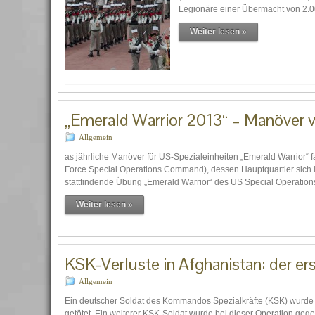
Legionäre einer Übermacht von 2.
Weiter lesen »
„Emerald Warrior 2013“ – Manöver v
Allgemein
as jährliche Manöver für US-Spezialeinheiten „Emerald Warrior“ f
Force Special Operations Command), dessen Hauptquartier sich in
stattfindende Übung „Emerald Warrior“ des US Special Opera
Weiter lesen »
KSK-Verluste in Afghanistan: der e
Allgemein
Ein deutscher Soldat des Kommandos Spezialkräfte (KSK) wurde a
getötet. Ein weiterer KSK-Soldat wurde bei dieser Operation geg