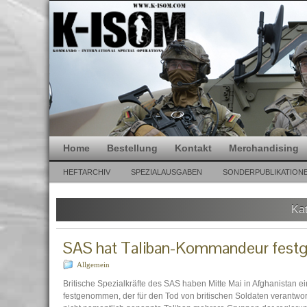
Home
Bestellung
Kontakt
Merchandising
HEFTARCHIV
SPEZIALAUSGABEN
SONDERPUBLIKATION
Kat
SAS hat Taliban-Kommandeur fes
Allgemein
Britische Spezialkräfte des SAS haben Mitte Mai in Afghanistan
festgenommen, der für den Tod von britischen Soldaten verantwortli