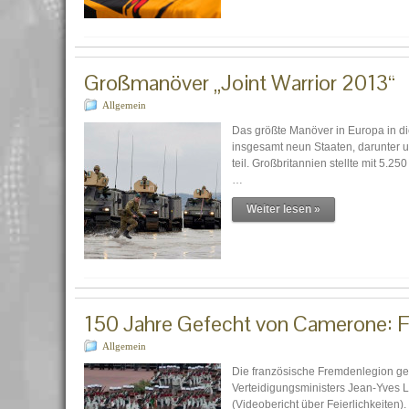
Großmanöver „Joint Warrior 2013“
Allgemein
Das größte Manöver in Europa in di
insgesamt neun Staaten, darunter 
teil. Großbritannien stellte mit 5.
…
Weiter lesen »
150 Jahre Gefecht von Camerone: 
Allgemein
Die französische Fremdenlegion ge
Verteidigungsministers Jean-Yves 
(Videobericht über Feierlichkeiten