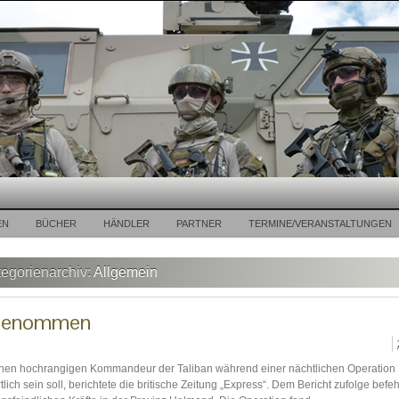
EN
BÜCHER
HÄNDLER
PARTNER
TERMINE/VERANSTALTUNGEN
egorienarchiv:
Allgemein
tgenommen
 einen hochrangigen Kommandeur der Taliban während einer nächtlichen Operation
ch sein soll, berichtete die britische Zeitung „Express“. Dem Bericht zufolge befeh