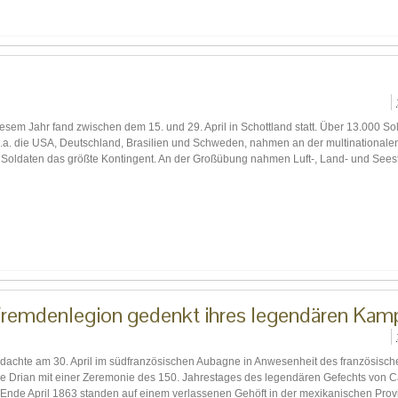
esem Jahr fand zwischen dem 15. und 29. April in Schottland statt. Über 13.000 So
u.a. die USA, Deutschland, Brasilien und Schweden, nahmen an der multinational
250 Soldaten das größte Kontingent. An der Großübung nahmen Luft-, Land- und Seest
Fremdenlegion gedenkt ihres legendären Kam
dachte am 30. April im südfranzösischen Aubagne in Anwesenheit des französisch
Le Drian mit einer Zeremonie des 150. Jahrestages des legendären Gefechts von
). Ende April 1863 standen auf einem verlassenen Gehöft in der mexikanischen Prov