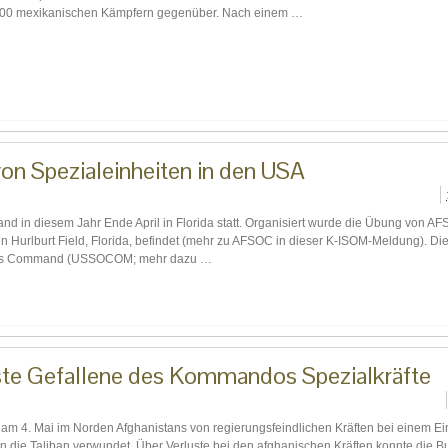
000 mexikanischen Kämpfern gegenüber. Nach einem …
on Spezialeinheiten in den USA
and in diesem Jahr Ende April in Florida statt. Organisiert wurde die Übung von AF
 Hurlburt Field, Florida, befindet (mehr zu AFSOC in dieser K-ISOM-Meldung). Die 
tions Command (USSOCOM; mehr dazu …
rste Gefallene des Kommandos Spezialkräfte
m 4. Mai im Norden Afghanistans von regierungsfeindlichen Kräften bei einem Ei
en die Taliban verwundet. Über Verluste bei den afghanischen Kräften konnte die