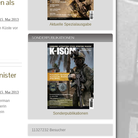
n als
15. Mai 2013
Aktuelle Spezialausgabe
n Küste vor
SONDERPUBLIKATIONEN
nister
15. Mai 2013
German
erin
ein
Sonderpublikationen
11327232
Besucher