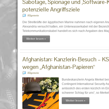
Sabotage, Spionage und ‚Software-Kr
potenzielle Angriffsziele
Allgemein
Die Streitkräfte der ägyptischen Marine nahmen nach eigenen Ang
Alexandria versucht hatten, ein Unterwasserkabel mit der Beze
Telekommunikationskabel handelt es sich nach Angaben des Mag
Weiter lesen »
Afghanistan: Kanzlerin-Besuch – KSK
wegen „Afghanistan-Papieren“
Allgemein
Bundeskanzlerin Angela Merkel bes
Contingent International Security 
anlässlich des ersten kürzlich im E
schwerer Schlag für uns“, so Merkel
Weiter lesen »