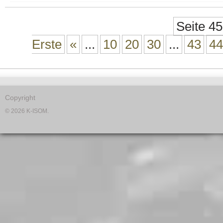
Seite 45
Erste
«
...
10
20
30
...
43
44
Copyright
© 2026 K-ISOM.